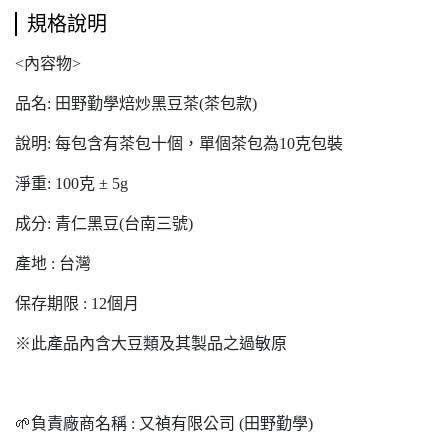
規格說明
<內容物>
品名: 田野勤學焙炒黑豆茶(茶包款)
說明: 每包含有茶包十個，單個茶包為10克包裝
淨重: 100克 ± 5g
成分: 青仁黑豆(台南三號)
產地 : 台灣
保存期限 : 12個月
※此產品內含大豆類及其製品之過敏原
🌱負責廠商名稱 : 又禎有限公司 (田野勤學)