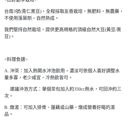
台南3號(青仁黑豆)，全程採取友善栽培，無肥料，無農藥，
不使用落葉劑，自然熟成。
我們堅持自然栽培，提供更高規格的頂級自然大豆(黃豆/黑
豆)。
<料理食譜>
A. 沖茶：加入熱開水沖泡飲用，濃淡可依個人喜好調整水
量多寡，老少咸宜，冷熱飲皆可。
建議沖泡方式：單個茶包加入約350cc熱水，可回沖約三
次。
B. 燉湯：可加入排骨、蓮藕或山藥，燉成營養好喝的湯
品。