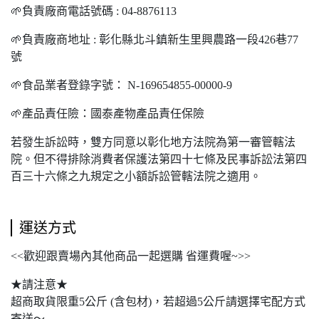
🌱負責廠商電話號碼 : 04-8876113
🌱負責廠商地址 : 彰化縣北斗鎮新生里興農路一段426巷77
號
🌱食品業者登錄字號： N-169654855-00000-9
🌱產品責任險：國泰產物產品責任保險
若發生訴訟時，雙方同意以彰化地方法院為第一審管轄法
院。但不得排除消費者保護法第四十七條及民事訴訟法第四
百三十六條之九規定之小額訴訟管轄法院之適用。
運送方式
<<歡迎跟賣場內其他商品一起選購 省運費喔~>>
★請注意★
超商取貨限重5公斤 (含包材)，若超過5公斤請選擇宅配方式
寄送～