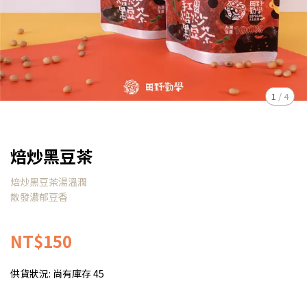
1
/
4
焙炒黑豆茶
焙炒黑豆茶湯溫潤
散發濃郁豆香
NT$150
供貨狀況:
尚有庫存 45