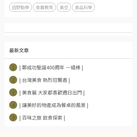
田野勤學
食農教育
黃豆
食品科學
最新文章
1
| 鄭成功聖誕400周年 一級棒 |
2
| 台灣美食 熱烈狂飄香 |
3
| 美食展 大家都喜歡週日出門 |
4
| 讓美好的物產成為餐桌的風景 |
5
| 百味之旅 飲食探索 |