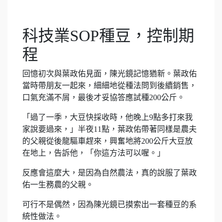
科技業SOP種豆，控制期
程
回憶初次與葉政佑見面，陳光鏡記憶猶新。葉政佑
當時帶朋友一起來，細細地從種法問到後續銷售，
口氣充滿不屑，最後才妥協答應試種200公斤。
「過了一季，大豆快採收時，他晚上9點多打來我
家說要過來，」半夜11點，葉政佑帶著同樣是農夫
的父親從後龍驅車趕來，興奮地將200公斤大豆放
在地上，告訴他，「你這方法可以喔。」
反應會這麼大，是因為自然農法，真的說服了葉政
佑一生務農的父親。
可行不是偶然，因為陳光鏡已摸索出一套種豆的系
統性做法。