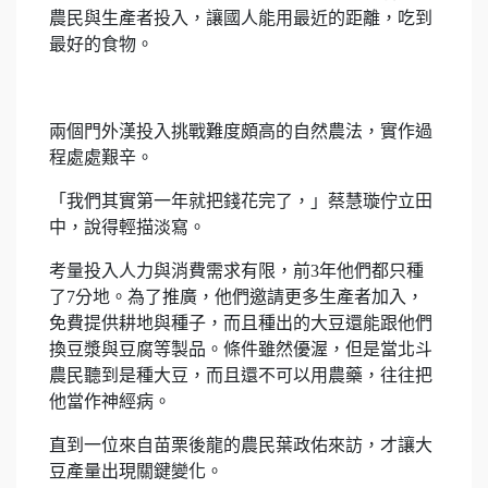
農民與生產者投入，讓國人能用最近的距離，吃到
最好的食物。
兩個門外漢投入挑戰難度頗高的自然農法，實作過
程處處艱辛。
「我們其實第一年就把錢花完了，」蔡慧璇佇立田
中，說得輕描淡寫。
考量投入人力與消費需求有限，前3年他們都只種
了7分地。為了推廣，他們邀請更多生產者加入，
免費提供耕地與種子，而且種出的大豆還能跟他們
換豆漿與豆腐等製品。條件雖然優渥，但是當北斗
農民聽到是種大豆，而且還不可以用農藥，往往把
他當作神經病。
直到一位來自苗栗後龍的農民葉政佑來訪，才讓大
豆產量出現關鍵變化。