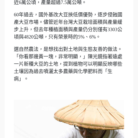
近6萬公頃，產量超過7.5萬公噸。
60年過去，國外基改大豆挾低價優勢，逐步侵蝕國
產大豆市場。儘管近年台灣大豆栽培面積與產量緩
步上升，但去年種植面積與產量仍分別僅有3303公
頃與4820公噸，只有榮景時的5%、6%。
選自然農法，是想找出對土地與生態友善的做法。
「你看那邊黃一塊，非常明顯，」陳光鏡指著遠處
一片新種大豆的土地，提到植物可以明顯反映哪些
土壤因為過去噴灑太多農藥與化學肥料而「生
病」。