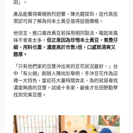
田」。
產品能獲得鄉親熱烈迴響，陳光鏡提到，這代表民
眾認可與了解為何本土黃豆值得這個價格。
他坦言，進口基改黃豆若採用相同製法，喝起來風
味不會差太多。
但正是因為珍惜本土黃豆，煮漿仔
細、用料也重，濃度高於市售3倍，口感既清爽又
醇厚。
「只有他們家的豆漿沖出來的豆花狀況最好，」台
中「有火鍋」創辦人陳尚彣舉例，手沖豆花作為店
裡一大特色，當初花大量時間奔走，為的就是尋找
濃度夠高的豆漿。試過十多家，最後才在田野勤學
找到完美豆漿。