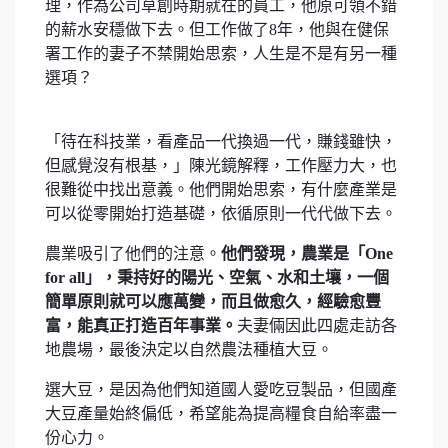
理，作為公司草創時期就在的員工，他原可領不錯
的薪水安穩做下去。但工作做了8年，他與在健保
署工作的妻子不禁開始思索，人生是不是有另一種
選項？
「待在科技業，看產品一代換過一代，賺錢雖快，
但感覺沒有根基，」陳光鏡解釋，工作壓力大，也
很難從中找出意義。他們開始思索，有什麼產業是
可以從零開始打造基礎，依循原則一代代做下去。
農業吸引了他們的注意。
他們發現，農業是「One
for all」，秉持好的陽光、空氣、水和土壤，一個
簡單原則就可以應萬變，而且做愈久，經驗愈豐
富，能真正打造百年事業。
夫妻倆因此四處走訪各
地農場，最後決定以自然農法種植大豆。
選大豆，是因為他們知道國人愛吃豆製品，但國產
大豆產量始終偏低，希望能為提高糧食自給率盡一
份心力。