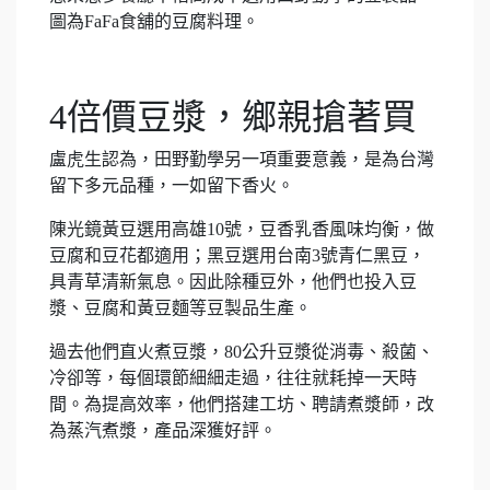
圖為FaFa食舖的豆腐料理。
4倍價豆漿，鄉親搶著買
盧虎生認為，田野勤學另一項重要意義，是為台灣
留下多元品種，一如留下香火。
陳光鏡黃豆選用高雄10號，豆香乳香風味均衡，做
豆腐和豆花都適用；黑豆選用台南3號青仁黑豆，
具青草清新氣息。因此除種豆外，他們也投入豆
漿、豆腐和黃豆麵等豆製品生產。
過去他們直火煮豆漿，80公升豆漿從消毒、殺菌、
冷卻等，每個環節細細走過，往往就耗掉一天時
間。為提高效率，他們搭建工坊、聘請煮漿師，改
為蒸汽煮漿，產品深獲好評。