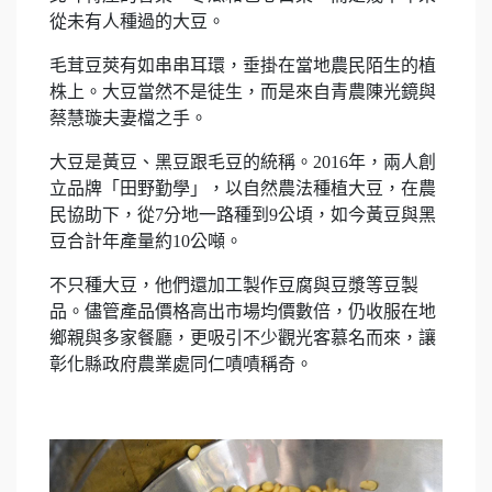
從未有人種過的大豆。
毛茸豆莢有如串串耳環，垂掛在當地農民陌生的植
株上。大豆當然不是徒生，而是來自青農陳光鏡與
蔡慧璇夫妻檔之手。
大豆是黃豆、黑豆跟毛豆的統稱。2016年，兩人創
立品牌「田野勤學」，以自然農法種植大豆，在農
民協助下，從7分地一路種到9公頃，如今黃豆與黑
豆合計年產量約10公噸。
不只種大豆，他們還加工製作豆腐與豆漿等豆製
品。儘管產品價格高出市場均價數倍，仍收服在地
鄉親與多家餐廳，更吸引不少觀光客慕名而來，讓
彰化縣政府農業處同仁嘖嘖稱奇。