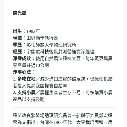
陳光鏡
出生：
1982年
現職：
田野勤學執行長
學歷：
彰化師範大學物理研究所
經歷：
宇能電科技後段封測營運資深經理
淨零成效：
使用自然農法種植大豆，每年黃豆與黑
豆產量共近10公噸
淨零心法：
1. 多吃在地／
減少進口運輸的碳足跡，也促使供給
者投入提高我國糧食自給率
2. 支持小農／
農糧生產者生存不易，可多購買小農
產品以支持鼓勵
種苗改良繁殖場助理研究員曾一航與研究員郭宏遠
曾為文指出，台灣在1960年代，大豆栽培面積一度