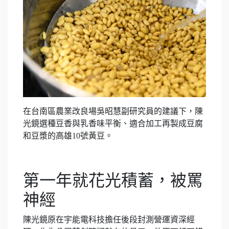
在台南區農業改良場吳昭慧副研究員的建議下，陳
光鏡選種豆香與乳香味平衡、適合加工再製成豆腐
和豆漿的高雄10號黃豆。
第一年就花光積蓄，被罵
神經
陳光鏡原在宇能電科技擔任後段封測營運資深經