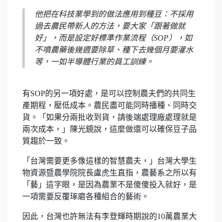
他把在科技業學到的做法應用到種豆：不採用
過去農民帶新人的方法，要大家「跟著做就
好」，而是設定好標準作業流程（SOP），如
不噴農藥後幾週要除草、種下去幾個月要灌水
等，一如半導體行業的員工訓練。
有SOP的另一項好處，是可以控制農夫們的共同生
產期程，壓低成本。農民盡可能同時播種、同時交
貨。「如果分兩批收到貨，請後端處理廠處理就是
兩次成本，」陳光鏡說，這麼做還可以確保豆子品
質趨於一致。
「台灣需要更多像這樣的智慧農夫，」台灣大學生
物資源暨農學院院長盧虎生直指，農藝系之所以有
「藝」這字眼，是因為農業不是傻傻投入就好，是
一項需要反覆琢磨各種組合的藝術。
因此，台灣也許無法有李登輝時期說的10萬農業大