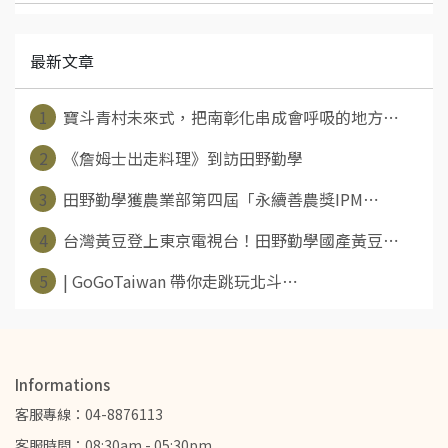
最新文章
1
寶斗青村未來式，把南彰化串成會呼吸的地方⋯
2
《詹姆士出走料理》到訪田野勤學
3
田野勤學獲農業部第四屆「永續善農獎IPM⋯
4
台灣黃豆登上東京電視台！田野勤學國產黃豆⋯
5
| GoGoTaiwan 帶你走跳玩北斗⋯
Informations
客服專線：04-8876113
客服時間：08:30am - 05:30pm