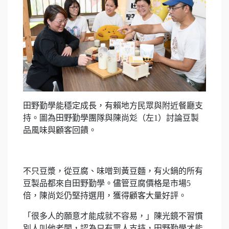
田野勤學能穩定成長，有賴地方民眾與附近餐廳支
持。圖為田野勤學團隊與陳尚彣（左1）討論豆製
品風味與顧客回饋。
不只豆漿，從豆腐、味噌到黃豆麵，有火鍋的所有
豆製品都來自田野勤學。儘管豆腐價格是市場5
倍，陳尚彣仍堅持選用，獲得顧客大量好評。
「很多人的願意才能成就不容易，」陳光鏡不習慣
別人叫他老闆，認為只有眾人支持，田野勤學才能