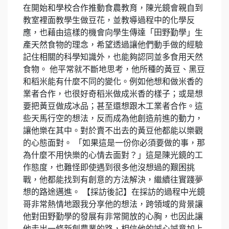
在開始和學校合作推動食農教育，陳光鏡會親自到
教室裡面教學生做豆花，並教導過程中的化學反
應，也藉由這樣的機會向學生傳達「田野勤學」生
產天然食物的理念，希望透過讓他們動手做的經驗
記住相關的科學知識外，也能夠認同並多食用天然
食物。 他平常就不斷地思考，他所種的黃豆、黑豆
和稻米能有什麼不同的變化。例如他想和做米香的
業者合作，也很好奇稻米做成米香的樣子；或是想
要把黃豆做成冰品；甚至還想跟木工業者合作。這
些天馬行空的想法，反而成為他創造前進的動力，
讓他樂在其中。對於賣不出去的黃豆他都能以樂觀
的心態面對。 「如果這是一份你必須要做的事，那
為什麼不用快樂的心情去面對？」這是陳光鏡的工
作態度，也難怪即使遇到很多他沒想過的艱困挑
戰，他都能找到有創意的方法解決，繼續往實踐夢
想的路途邁進。 【採訪後記】在採訪的過程中光鏡
哥非常熱情地跟我分享他的想法，跨領域的背景讓
他對田野勤學的發展有非常開放的心胸，也因此讓
他走出一條新創農業的路，相信他的誠心誠意加上