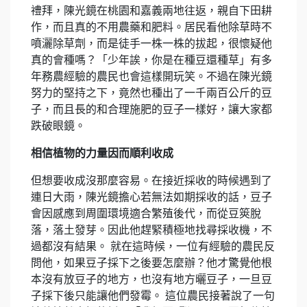
禮拜，陳光鏡在桃園和嘉義兩地往返，親自下田耕
作，而且真的不用農藥和肥料。居民看他除草時不
噴灑除草劑，而是徒手一株一株的拔起，很懷疑他
真的會種嗎？「少年誒，你是在種豆還種草」有多
年務農經驗的農民也會這樣開玩笑。不過在陳光鏡
努力的堅持之下，竟然也種出了一千兩百公斤的豆
子，而且長的和合理施肥的豆子一樣好，讓大家都
跌破眼鏡。
相信植物的力量因而順利收成
但想要收成沒那麼容易。在接近採收的時候遇到了
連日大雨，陳光鏡擔心若無法如期採收的話，豆子
會因感應到周圍環境適合繁殖後代，而從豆筴脫
落，落土發芽。因此他趕緊積極地找尋採收機，不
過都沒有結果。 就在這時候，一位有經驗的農民反
問他，如果豆子採下之後要怎麼辦？他才驚覺他根
本沒有放豆子的地方，也沒有地方曬豆子，一旦豆
子採下後只能讓他們發霉。 這位農民接著說了一句