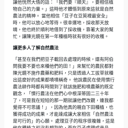
讓他恍然大悟的話：「我們要『順天』，要相信植
物自己的力量。」這時他才體悟到原來這就是自然
農法的精神。 當他相信「豆子在豆筴裡最安全」
時，他可以放心地等待。很幸運地，採收那天放
晴，他也終於順利地借到了採收機，靠著大家的幫
忙，讓陳光鏡在第一年種植時就有很好的收穫。
讓更多人了解自然農法
「甚至在我們把豆子載回去處理的時候，還有阿伯
問我要不要也來種他們的田！」來幫忙的農民都對
陳光鏡不施作農藥和肥料，只是透過人工拔草就種
出這麼好的成果都嘖嘖稱奇。 他說農民在使用慣行
農法耕作時都有時間到了就該施肥和噴農藥的既定
觀念，「慣行農法在他們心中根深蒂固二三十年
了，可是我在短短的那一期就讓他們改觀，連我都
覺得不可思議！」，因為他真的親自下田種植，也
獲得成功的成果，才能達成讓大家相信「自然農法
是可行的」的心願。 處理豆子的程序很複雜，這是
他在種植之前沒有想到的，而在豆子處理成商品