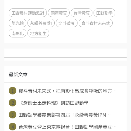
田野農村運動派對
國產黃豆
台灣黃豆
田野勤學
陳光鏡
永續善農獎I
北斗黃豆
寶斗青村未來式
南彰化
地方創生
最新文章
1
寶斗青村未來式，把南彰化串成會呼吸的地方⋯
2
《詹姆士出走料理》到訪田野勤學
3
田野勤學獲農業部第四屆「永續善農獎IPM⋯
4
台灣黃豆登上東京電視台！田野勤學國產黃豆⋯