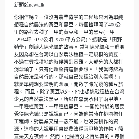
新頭殼newtalk
你相信嗎？一位沒有農業背景的工程師只因為單純
想種自然農法的黃豆和黑豆，每個禮拜開了400公
里的路程去種了一甲的黃豆和一甲的黑豆(一甲
=2934坪=0.97公頃=9700平方公尺)。這就是「田野
勤學」創辦人陳光鏡的故事。 當初陳光鏡和一群朋
友因為想在台灣以自然農法種植一定規模的黃豆，
不過在尋找耕地的時候遇到困難，大部分的人都打
消念頭了，只有他還堅持這個夢想。「我當時認為
自然農法是可行的，那就自己先種給別人看啊！」
就是單純想要證明的念頭，開啟了陳光鏡的種豆旅
程。 而且，除了黃豆以外，他也想挑戰種植在台灣
少見的自然農法黑豆，所以在嘉義承租了兩甲地，
一甲種植黃豆，一甲種植黑豆。 一開始附近的居民
覺得陳光鏡只是說說而已，因為他當時在桃園擔任
工程師，對農業又是一竅不通，也沒有耕作的資
源，這樣的人說要用自然農法種兩甲地的作物，簡
直是天方夜譚。 然而，他是百分之百認真的。每個