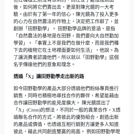
後，如何將它們賣出去，更是對陳光鏡的一大考
驗。由於有了第一年的信心，陳光鏡為了投入更多
的心力在自然農法的作物上，決定把工作辭了，並
創辦「田野勤學」。 田野勤學品牌的意涵，是指
「自然農法的基地是在田野，我們要向大自然勤加
學習」。「事實上不是我們在做什麼，而是我們種
下去的植物它在土地裡面要如何生活」，他說。為
了讓消費者認識他們，所以就以「田野勤學」這個
名字傳達他們的意象和理念。
透過「X」讓田野勤學走出新的路
如今田野勤學的產品大部分透過他們粉絲專頁進行
銷售，同時也積極地尋找合作的夥伴，希望能藉由
合作讓田野勤學的能見度擴大。 陳光鏡提出了
「X」(Cross)的想法，不同於一般的異業合作，X透
過聯名合作的方式，將彼此的優勢組合，創造出新
的產品或價值，也透過互相行銷對方讓更多人知道
彼此，藉此共同創造雙贏的局面。 例如田野勤學現