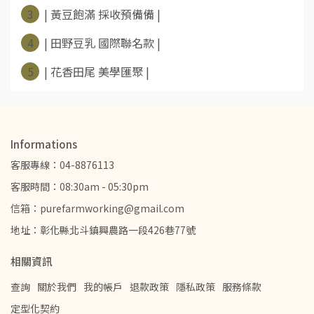
3
| 黃豆飽滿 採收預備備 |
4
| 田野豆乳 國際聯名款 |
5
| 花香田尾 美學匯聚 |
Informations
客服專線：04-8876113
客服時間：08:30am - 05:30pm
信箱：purefarmworking@gmail.com
地址：彰化縣北斗鎮興農路一段426巷77號
相關資訊
查詢
關於我們
我的帳戶
退款政策
隱私政策
服務條款
定型化契約