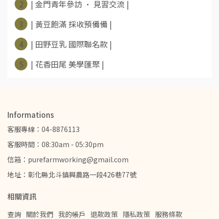
2
| 金門青年參訪 • 見習交流 |
3
| 黃豆飽滿 採收預備備 |
4
| 田野豆乳 國際聯名款 |
5
| 花香田尾 美學匯聚 |
Informations
客服專線：04-8876113
客服時間：08:30am - 05:30pm
信箱：purefarmworking@gmail.com
地址：彰化縣北斗鎮興農路一段426巷77號
相關資訊
查詢
關於我們
我的帳戶
退款政策
隱私政策
服務條款